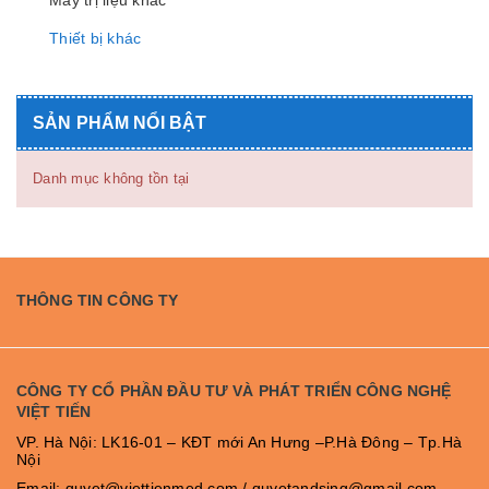
Máy trị liệu khác
Thiết bị khác
SẢN PHẨM NỔI BẬT
Danh mục không tồn tại
THÔNG TIN CÔNG TY
CÔNG TY CỔ PHẦN ĐẦU TƯ VÀ PHÁT TRIỂN CÔNG NGHỆ
VIỆT TIẾN
VP. Hà Nội: LK16-01 – KĐT mới An Hưng –P.Hà Đông – Tp.Hà
Nội
Email: quyet@viettienmed.com / quyetandsing@gmail.com