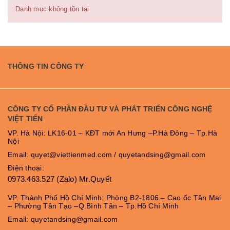
Danh mục không tồn tại
THÔNG TIN CÔNG TY
CÔNG TY CỔ PHẦN ĐẦU TƯ VÀ PHÁT TRIỂN CÔNG NGHỆ
VIỆT TIẾN
VP. Hà Nội: LK16-01 – KĐT mới An Hưng –P.Hà Đông – Tp.Hà
Nội
Email: quyet@viettienmed.com / quyetandsing@gmail.com
Điện thoại:
0973.463.527 (Zalo) Mr.Quyết
VP. Thành Phố Hồ Chí Minh: Phòng B2-1806 – Cao ốc Tân Mai
– Phường Tân Tạo –Q.Bình Tân – Tp.Hồ Chí Minh
Email: quyetandsing@gmail.com