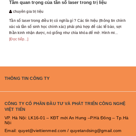
Tầm quan trọng của tần số laser trong trị liệu
chuyên gia trị liệu
Tần số laser trong điều trị có nghĩa gì ? Các tín hiệu (thông tin chính
xác và tần số sinh học chính xác) phải phù hợp để các tế bào, sợi
thần kinh nhận được, nó giống như chìa khóa để mở. Hình mi...
[Đọc tiếp...]
THÔNG TIN CÔNG TY
CÔNG TY CỔ PHẦN ĐẦU TƯ VÀ PHÁT TRIỂN CÔNG NGHỆ
VIỆT TIẾN
VP. Hà Nội: LK16-01 – KĐT mới An Hưng –P.Hà Đông – Tp.Hà
Nội
Email: quyet@viettienmed.com / quyetandsing@gmail.com